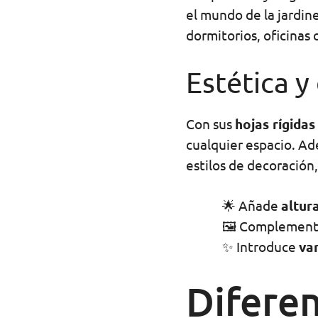
el mundo de la jardine
dormitorios, oficinas o
Estética y
Con sus
hojas rígidas
cualquier espacio. Ad
estilos de decoración
🌟 Añade
altur
🖼️ Complement
✨ Introduce
va
Diferen