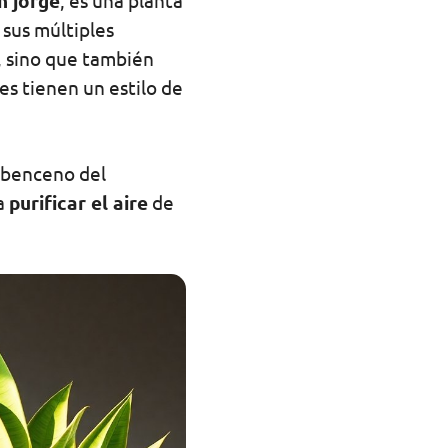
n jorge
, es una planta
 sus múltiples
o, sino que también
nes tienen un estilo de
 benceno del
ra
purificar el aire
de