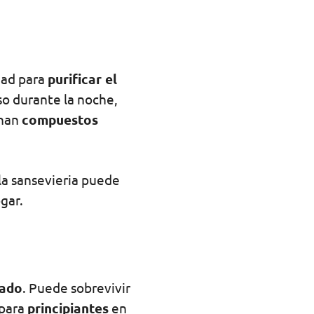
dad para
purificar el
so durante la noche,
inan
compuestos
 la sansevieria puede
gar.
dado
. Puede sobrevivir
 para
principiantes
en