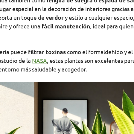
cida también como
lengua de suegra
o
espada de sa
gar especial en la decoración de interiores gracias a
aporta un toque de
verdor
y estilo a cualquier espaci
aire y ofrece una
fácil manutención
, ideal para quie
ieria puede
filtrar toxinas
como el formaldehído y el
studio de la
NASA
, estas plantas son excelentes pa
entorno más saludable y acogedor.