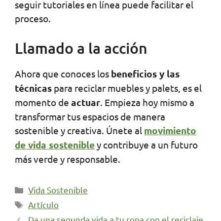
seguir tutoriales en línea puede facilitar el
proceso.
Llamado a la acción
Ahora que conoces los
beneficios y las
técnicas
para reciclar muebles y palets, es el
momento de
actuar
. Empieza hoy mismo a
transformar tus espacios de manera
sostenible y creativa. Únete al
movimiento
de vida sostenible
y contribuye a un futuro
más verde y responsable.
Categorías
Vida Sostenible
Etiquetas
Artículo
Da una segunda vida a tu ropa con el reciclaje