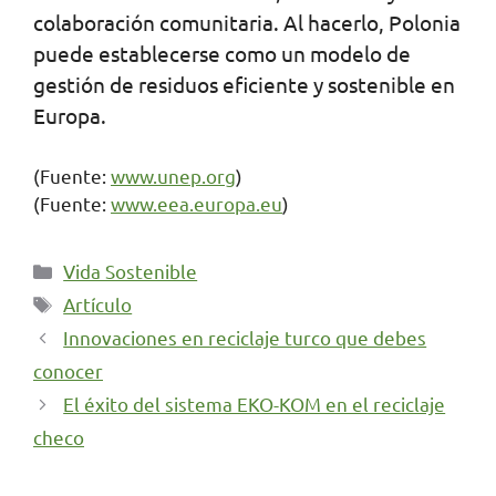
colaboración comunitaria. Al hacerlo, Polonia
puede establecerse como un modelo de
gestión de residuos eficiente y sostenible en
Europa.
(Fuente:
www.unep.org
)
(Fuente:
www.eea.europa.eu
)
Categorías
Vida Sostenible
Etiquetas
Artículo
Innovaciones en reciclaje turco que debes
conocer
El éxito del sistema EKO-KOM en el reciclaje
checo