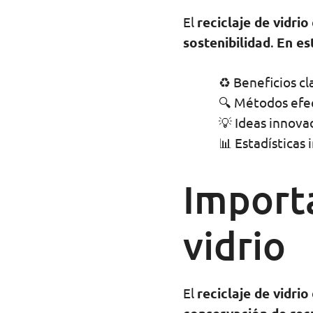
El
reciclaje de vidrio
sostenibilidad
.
En es
♻️ Beneficios cl
🔍 Métodos efect
💡 Ideas innovad
📊 Estadísticas 
Importa
vidrio
El
reciclaje de vidrio