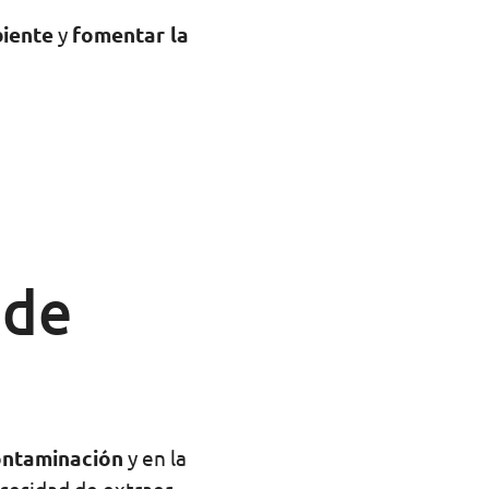
biente
y
fomentar la
 de
ontaminación
y en la