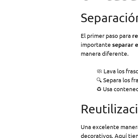
Separación
El primer paso para
re
importante
separar e
manera diferente.
🧼 Lava los fras
🔍 Separa los fr
♻️ Usa contened
Reutilizac
Una excelente maner
decorativos. Aquí tie