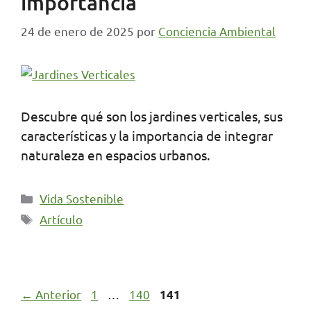
importancia
24 de enero de 2025
por
Conciencia Ambiental
Descubre qué son los jardines verticales, sus
características y la importancia de integrar
naturaleza en espacios urbanos.
Categorías
Vida Sostenible
Etiquetas
Artículo
Página
Página
Página
←
Anterior
1
…
140
141